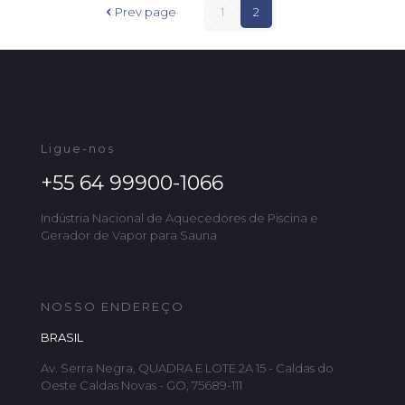
Prev page
1
2
Ligue-nos
+55 64 99900-1066
Indústria Nacional de Aquecedores de Piscina e
Gerador de Vapor para Sauna
NOSSO ENDEREÇO
BRASIL
Av. Serra Negra, QUADRA E LOTE 2A 15 - Caldas do
Oeste Caldas Novas - GO, 75689-111