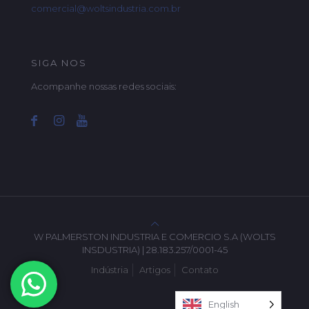
comercial@woltsindustria.com.br
SIGA NOS
Acompanhe nossas redes sociais:
W PALMERSTON INDUSTRIA E COMERCIO S.A (WOLTS
INSDUSTRIA) | 28.183.257/0001-45
Indústria
Artigos
Contato
English