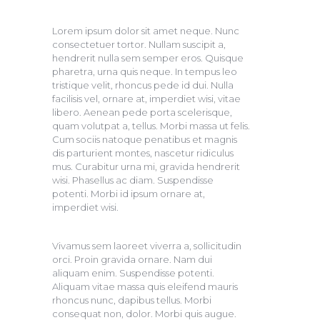
Lorem ipsum dolor sit amet neque. Nunc
consectetuer tortor. Nullam suscipit a,
hendrerit nulla sem semper eros. Quisque
pharetra, urna quis neque. In tempus leo
tristique velit, rhoncus pede id dui. Nulla
facilisis vel, ornare at, imperdiet wisi, vitae
libero. Aenean pede porta scelerisque,
quam volutpat a, tellus. Morbi massa ut felis.
Cum sociis natoque penatibus et magnis
dis parturient montes, nascetur ridiculus
mus. Curabitur urna mi, gravida hendrerit
wisi. Phasellus ac diam. Suspendisse
potenti. Morbi id ipsum ornare at,
imperdiet wisi.
Vivamus sem laoreet viverra a, sollicitudin
orci. Proin gravida ornare. Nam dui
aliquam enim. Suspendisse potenti.
Aliquam vitae massa quis eleifend mauris
rhoncus nunc, dapibus tellus. Morbi
consequat non, dolor. Morbi quis augue.